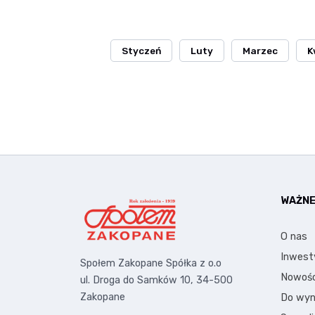
Styczeń
Luty
Marzec
K
WAŻN
O nas
Inwest
Społem Zakopane Spółka z o.o
Nowośc
ul. Droga do Samków 10, 34-500
Zakopane
Do wyn