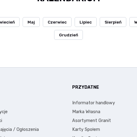
wiecień
Maj
Czerwiec
Lipiec
Sierpień
W
Grudzień
E
PRZYDATNE
Informator handlowy
ycje
Marka Własna
i
Asortyment Granit
ajęcia / Ogłoszenia
Karty Społem