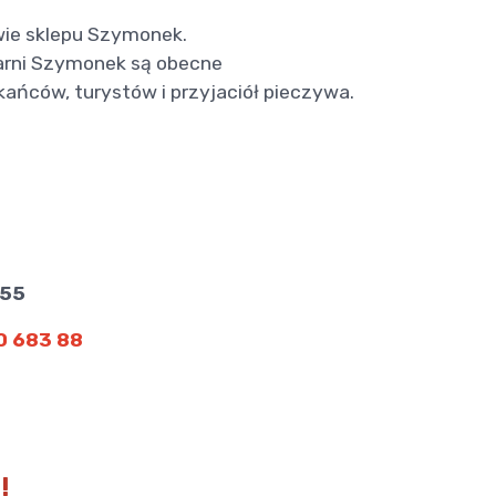
ie sklepu Szymonek.
karni Szymonek są obecne
ańców, turystów i przyjaciół pieczywa.
855
20 683 88
!