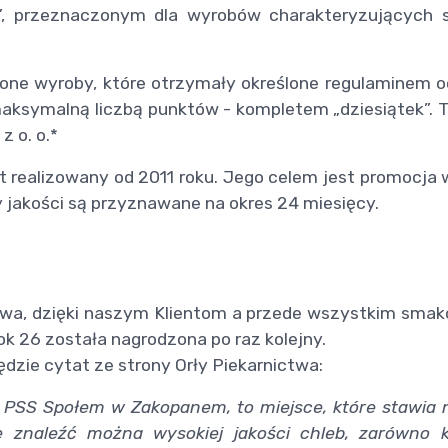
 przeznaczonym dla wyrobów charakteryzujących 
one wyroby, które otrzymały określone regulaminem 
symalną liczbą punktów - kompletem „dziesiątek”. To
 o. o.*
t realizowany od 2011 roku. Jego celem jest promocja
y jakości są przyznawane na okres 24 miesięcy.
ctwa, dzięki naszym Klientom a przede wszystkim sma
k 26 została nagrodzona po raz kolejny.
dzie cytat ze strony Orły Piekarnictwa:
ą PSS Społem w Zakopanem, to miejsce, które stawia
e znaleźć można wysokiej jakości chleb, zarówno k