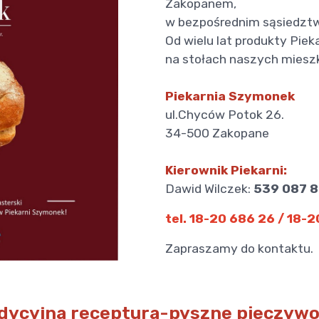
Zakopanem,
w bezpośrednim sąsiedztw
Od wielu lat produkty Pie
na stołach naszych mieszk
Piekarnia Szymonek
ul.Chyców Potok 26.
34-500 Zakopane
Kierownik Piekarni:
Dawid Wilczek:
539 087 
tel. 18-20 686 26 / 18-
Zapraszamy do kontaktu.
dycyjna receptura-pyszne pieczywo