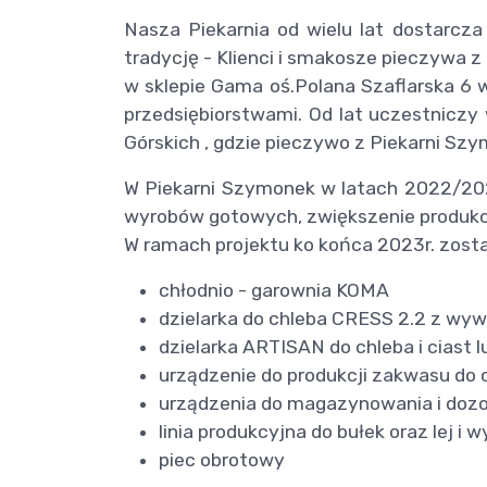
Nasza Piekarnia od wielu lat dostarcza
tradycję - Klienci i smakosze pieczywa 
w sklepie Gama oś.Polana Szaflarska 6
przedsiębiorstwami. Od lat uczestnicz
Górskich , gdzie pieczywo z Piekarni Sz
W Piekarni Szymonek w latach 2022/2023
wyrobów gotowych, zwiększenie produkcj
W ramach projektu ko końca 2023r. zosta
chłodnio - garownia KOMA
dzielarka do chleba CRESS 2.2 z wywr
dzielarka ARTISAN do chleba i ciast 
urządzenie do produkcji zakwasu do 
urządzenia do magazynowania i doz
linia produkcyjna do bułek oraz lej i 
piec obrotowy