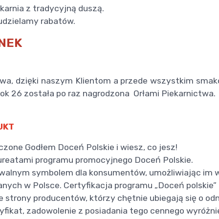
arnia z tradycyjną duszą.
udzielamy rabatów.
NEK
ctwa, dzięki naszym Klientom a przede wszystkim sma
ok 26 została po raz nagrodzona Orłami Piekarnictwa.
UKT
zone Godłem Doceń Polskie i wiesz, co jesz!
ureatami programu promocyjnego Doceń Polskie.
znawalnym symbolem dla konsumentów, umożliwiając im
ch w Polsce. Certyfikacja programu „Doceń polskie” p
strony producentów, którzy chętnie ubiegają się o odno
ikat, zadowolenie z posiadania tego cennego wyróżnien