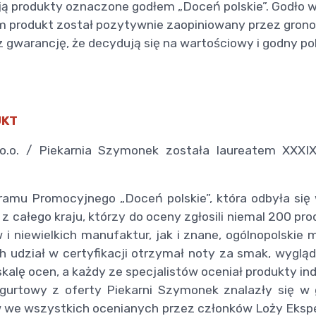
ją produkty oznaczone godłem „Doceń polskie”. Godło 
im produkt został pozytywnie zaopiniowany przez gron
 gwarancję, że decydują się na wartościowy i godny po
UKT
o. / Piekarnia Szymonek została laureatem XXXIX 
ramu Promocyjnego „Doceń polskie”, która odbyła si
z całego kraju, którzy do oceny zgłosili niemal 200 p
 i niewielkich manufaktur, jak i znane, ogólnopolskie 
 udział w certyfikacji otrzymał noty za smak, wygląd
skalę ocen, a każdy ze specjalistów oceniał produkty in
ogurtowy z oferty Piekarni Szymonek znalazły się w 
 we wszystkich ocenianych przez członków Loży Ekspe