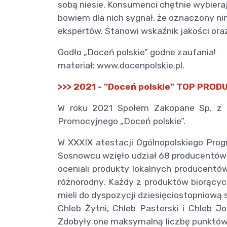
sobą niesie. Konsumenci chętnie wybiera
bowiem dla nich sygnał, że oznaczony n
ekspertów. Stanowi wskaźnik jakości oraz
Godło „Doceń polskie” godne zaufania!
materiał: www.docenpolskie.pl.
>>> 2021 - "Doceń polskie" TOP PROD
W roku 2021 Społem Zakopane Sp. z o.
Promocyjnego „Doceń polskie”.
W XXXIX atestacji Ogólnopolskiego Prog
Sosnowcu wzięło udział 68 producentów 
oceniali produkty lokalnych producentów
różnorodny. Każdy z produktów biorących
mieli do dyspozycji dziesięciostopniową 
Chleb Żytni, Chleb Pasterski i Chleb J
Zdobyły one maksymalną liczbę punktów