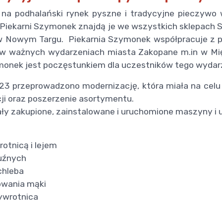
 na podhalański rynek pyszne i tradycyjne pieczywo 
z Piekarni Szymonek znajdą je we wszystkich sklepach
 w Nowym Targu. Piekarnia Szymonek współpracuje z p
y w ważnych wydarzeniach miasta Zakopane m.in w M
ymonek jest poczęstunkiem dla uczestników tego wydar
 przeprowadzono modernizację, która miała na celu 
i oraz poszerzenie asortymentu.
ły zakupione, zainstalowane i uruchomione maszyny i ur
otnicą i lejem
luźnych
chleba
owania mąki
wywrotnica