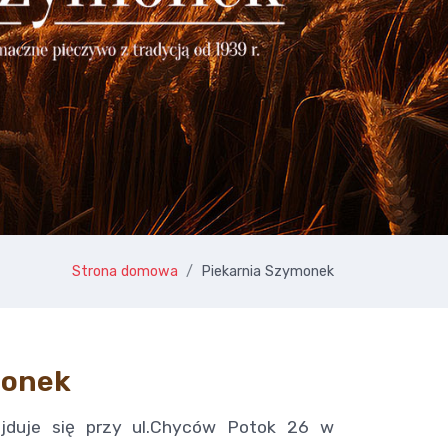
Strona domowa
Piekarnia Szymonek
monek
ajduje się przy ul.Chyców Potok 26 w