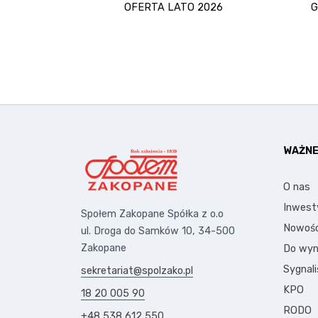
OFERTA LATO 2026
G
WAŻN
O nas
Inwest
Społem Zakopane Spółka z o.o
Nowośc
ul. Droga do Samków 10, 34-500
Zakopane
Do wyn
Sygnali
sekretariat@spolzako.pl
KPO
18 20 005 90
RODO
+48 538 612 550