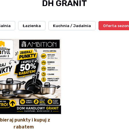
DH GRANIT
ialnia
Łazienka
Kuchnia / Jadalnia
Oferta sezo
bieraj punkty i kupuj z
rabatem