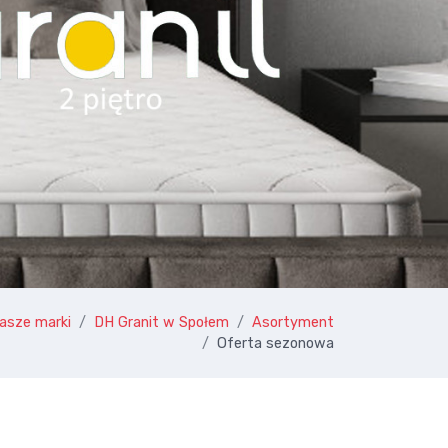
asze marki
DH Granit w Społem
Asortyment
Oferta sezonowa