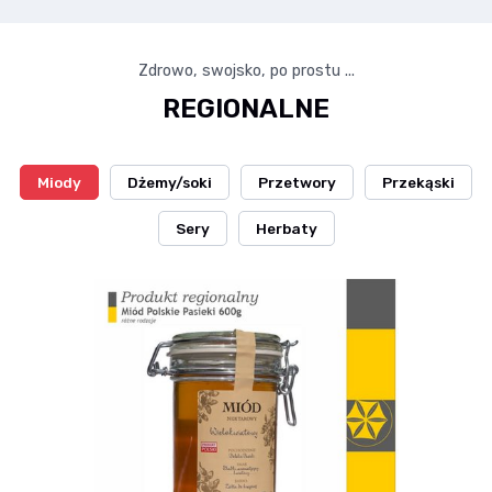
Zdrowo, swojsko, po prostu ...
REGIONALNE
Miody
Dżemy/soki
Przetwory
Przekąski
Sery
Herbaty